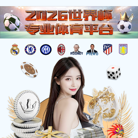
注册入口
乐鱼网页版登录入口，值得信赖
的数字体育平台
自创立以来，平台始终坚持“以技术驱动体验、以数据构建价
值”为核心理念，专注打造一个安全、高效、智能的体育赛事
服务生态系统。 十余年深耕亚洲市场，我们的服务网络覆盖
多个国家与地区，赢得了数百万用户的信赖与支持。
作为领先的
乐鱼网页版登录入口
平台，我们融合全球
架构与赛事数据接口，构建覆盖体育赛事、数据推
送、互动分析的多元服务体系。 平台支持 PC、H5、
APP 多端接入，并配备防劫持机制与加速网络，保障