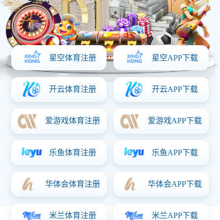
手机App
网页版
巴萨哈维留任vs弗里克可能接替：
拉波尔塔换帅逻辑的反复与代价
2026-06-06 15:01
67 次阅读
首页
/
体育动态
巴塞罗那足球俱乐部的主帅更迭风波，再次将俱乐部