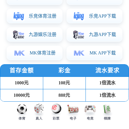
主席拉波尔塔推向了舆论的风口浪尖。从一度公开宣
布哈维留任，到近期传出前德国队主帅汉斯-弗里克可
能接替的消息，短短数周内，红蓝军团的帅位归属出
现了戏剧性的反复。这种摇摆不定背后，折射出的不
仅是竞技层面的考量，更是拉波尔塔换帅逻辑在理想
与现实之间的艰难博弈，以及每一次决策反复所带来
的沉重代价。